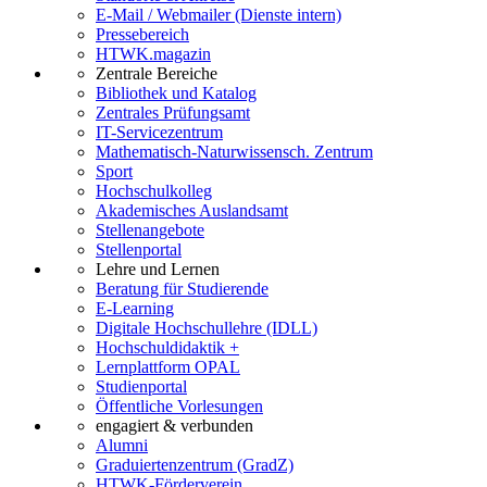
E-Mail / Webmailer (Dienste intern)
Pressebereich
HTWK.magazin
Zentrale Bereiche
Bibliothek und Katalog
Zentrales Prüfungsamt
IT-Servicezentrum
Mathematisch-Naturwissensch. Zentrum
Sport
Hochschulkolleg
Akademisches Auslandsamt
Stellenangebote
Stellenportal
Lehre und Lernen
Beratung für Studierende
E-Learning
Digitale Hochschullehre (IDLL)
Hochschuldidaktik +
Lernplattform OPAL
Studienportal
Öffentliche Vorlesungen
engagiert & verbunden
Alumni
Graduiertenzentrum (GradZ)
HTWK-Förderverein